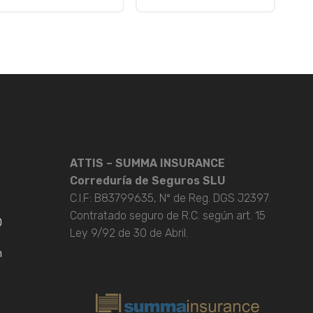
ATTIS – SUMMA INSURANCE
Correduría de Seguros SLU
C.I.F: B83799635, Nº de Reg. DGS J2397.
Contratado seguro de R.C. según art. 15
0
Ley 9/92 de 30 de Abril.
m