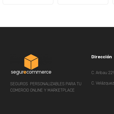
Dirección
C. Aribau 22
C. Velázquez
SEGUROS PERSONALIZABLES PARA TU
COMERCIO ONLINE Y MARKETPLACE