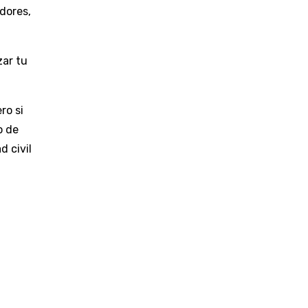
dores,
zar tu
ro si
o de
d civil