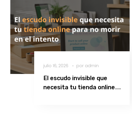
julio 16, 2026
por
admin
El escudo invisible que
necesita tu tienda online
para no morir en el intento
Leer más