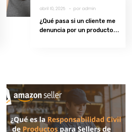
abril 10, 2025
por
admin
¿Qué pasa si un cliente me
denuncia por un producto
defectuoso?
Leer más