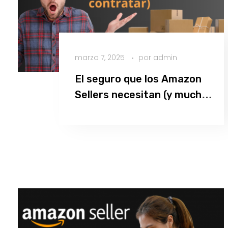
marzo 7, 2025
por
admin
El seguro que los Amazon
Sellers necesitan (y muchos
aún no saben dónde
Leer más
contratar)