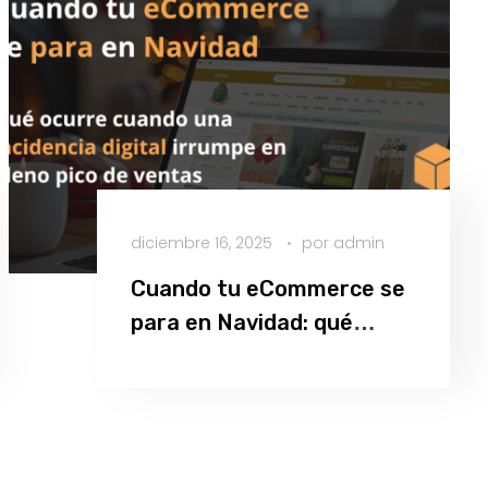
diciembre 16, 2025
por
admin
Cuando tu eCommerce se
para en Navidad: qué
ocurre cuando una
Leer más
incidencia digital irrumpe
en pleno pico de ventas