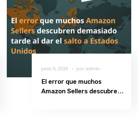
junio 5, 2026
por
admin
El error que muchos
Amazon Sellers descubren
demasiado tarde al dar el
Leer más
salto a Estados Unidos