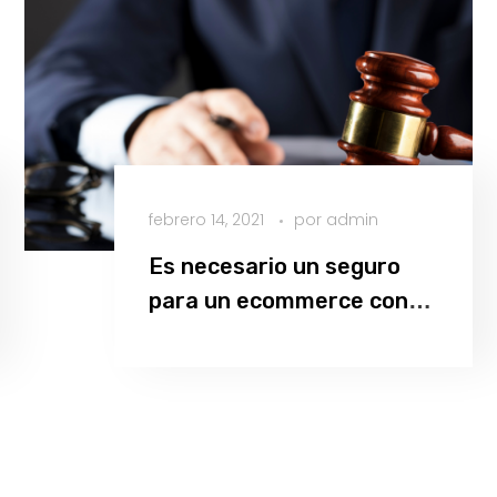
febrero 14, 2021
por
admin
Es necesario un seguro
para un ecommerce con
dropshipping
Leer más