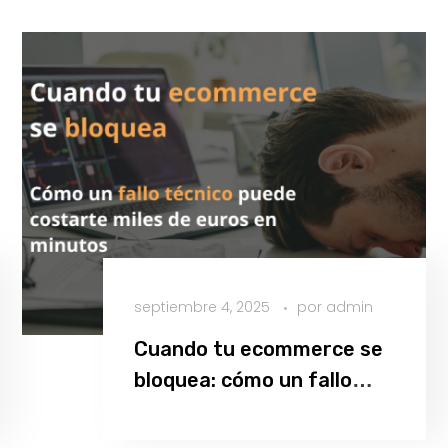
septiembre 4, 2025
por
admin
Cuando tu ecommerce se
bloquea: cómo un fallo
técnico puede costarte
Leer más
miles de euros en minutos