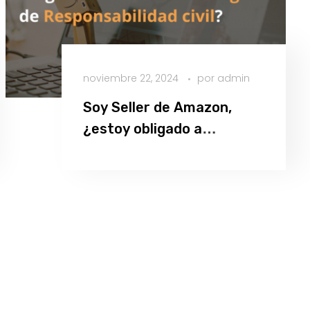
noviembre 22, 2024
por
admin
Soy Seller de Amazon,
¿estoy obligado a
contratar un seguro de
Leer más
Responsabilidad Civil?