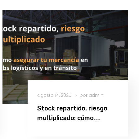
agosto 14, 2025
por
admin
Stock repartido, riesgo
multiplicado: cómo
asegurar tu mercancía en
Leer más
hubs logísticos y en