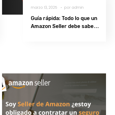
marzo 13, 2025
por
admin
Guía rápida: Todo lo que un
Amazon Seller debe saber
sobre el seguro obligatorio
Leer más