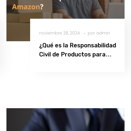
noviembre 28, 2024
por
admin
¿Qué es la Responsabilidad
Civil de Productos para
Sellers de Amazon?
Leer más