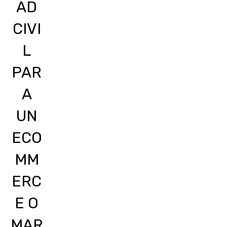
AD
CIVI
L
PAR
A
UN
ECO
MM
ERC
E O
MAR